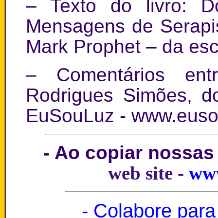
– Texto do livro: 
Mensagens de Serapi
Mark Prophet – da es
– Comentários ent
Rodrigues Simões, d
EuSouLuz -
www.euso
- Ao copiar nossas
web site -
www
- Colabore para