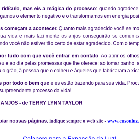
r ridículo, mas eis a mágica do processo:
quando agradecem
amos o elemento negativo e o transformamos em energia posit
es começam a acontecer.
Quanto mais agradecido você se mos
 sua vida e mais facilmente os anjos conseguirão se comuni
do você não estiver tão certo de estar agradecido. Com o temp
or tudo com que você entrar em contato
. Ao abrir os olh
u e ao dia pelas promessas que lhe oferece; ao tomar banho, a
 o grão, à pessoa que o colheu e àqueles que fabricaram a xíc
os por todo o bem que
eles estão trazendo para sua vida. Pro
surpreendente processo da vida!
S ANJOS - de TERRY LYNN TAYLOR
piar nossas páginas,
indique sempre o web site -
www.eusouluz
- Colabore para a Expansão da Luz! -