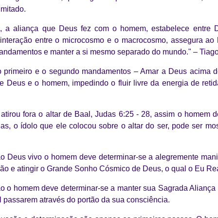
imitado.
i, a aliança que Deus fez com o homem, estabelece entre
a interação entre o microcosmo e o macrocosmo, assegura ao
andamentos e manter a si mesmo separado do mundo." – Tiago
o primeiro e o segundo mandamentos – Amar a Deus acima d
Deus e o homem, impedindo o fluir livre da energia de retidã
irou fora o altar de Baal, Judas 6:25 - 28, assim o homem 
das, o ídolo que ele colocou sobre o altar do ser, pode ser mo
o Deus vivo o homem deve determinar-se a alegremente manife
ão e atingir o Grande Sonho Cósmico de Deus, o qual o Eu Real
o o homem deve determinar-se a manter sua Sagrada Aliança
passarem através do portão da sua consciência.