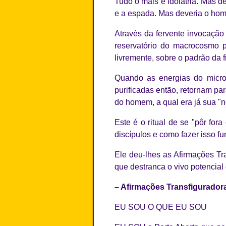
Tudo o mais é idolatria. Mas 
e a espada. Mas deveria o hom
Através da fervente invocação
reservatório do macrocosmo p
livremente, sobre o padrão da 
Quando as energias do micr
purificadas então, retornam pa
do homem, a qual era já sua "no
Este é o ritual de se "pôr for
discípulos e como fazer isso f
Ele deu-lhes as Afirmações Tr
que destranca o vivo potencial
– Afirmações Transfiguradora
EU SOU O QUE EU SOU