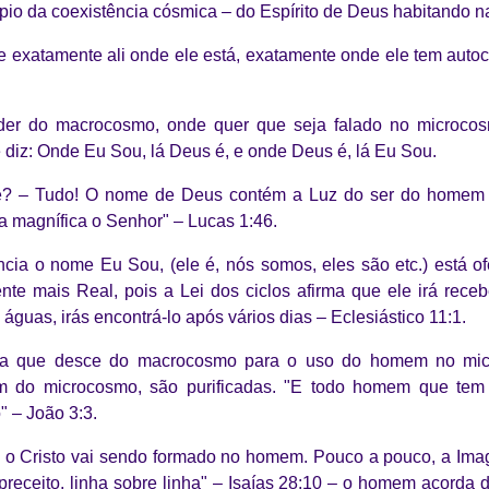
ípio da coexistência cósmica – do Espírito de Deus habitando
e exatamente ali onde ele está, exatamente onde ele tem auto
er do macrocosmo, onde quer que seja falado no microco
diz: Onde Eu Sou, lá Deus é, e onde Deus é, lá Eu Sou.
e? – Tudo! O nome de Deus contém a Luz do ser do homem 
 magnífica o Senhor" – Lucas 1:46.
ia o nome Eu Sou, (ele é, nós somos, eles são etc.) está o
nte mais Real, pois a Lei dos ciclos afirma que ele irá rece
 águas, irás encontrá-lo após vários dias – Eclesiástico 11:1.
ergia que desce do macrocosmo para o uso do homem no mi
 do microcosmo, são purificadas. "E todo homem que tem e
 – João 3:3.
, o Cristo vai sendo formado no homem. Pouco a pouco, a Image
preceito, linha sobre linha" – Isaías 28:10 – o homem acorda 