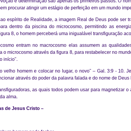
devoção e determinação são apenas os primeiros passos. O ho
em procurar atingir um estágio de perfeição em um mundo impe
 ao espírito de Realidade, a imagem Real de Deus pode ser tr
ara dentro da piscina do microcosmo, permitindo as energi
figura 8, o homem perceberá uma inigualável transfiguração aco
ocosmo entram no macrocosmo elas assumem as qualidades 
ra o microcosmo através da figura 8, para restabelecer no mundo
 início".
a o velho homem e colocar no lugar, o novo" – Gal. 3:9 - 10. 
uncionar através do poder da palavra falada e do nome de Deus
ansfiguradoras, as quais todos podem usar para magnetizar 
 da alma.
s de Jesus Cristo –