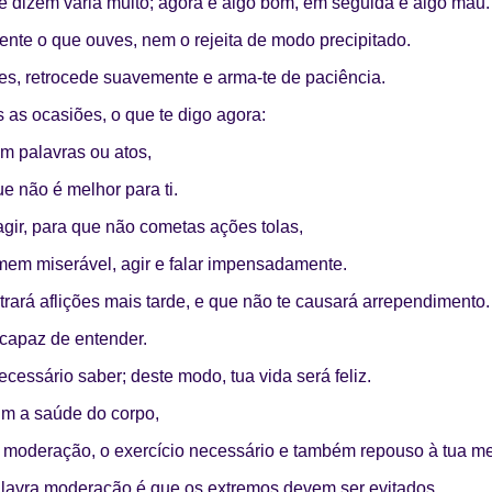
 dizem varia muito; agora é algo bom, em seguida é algo mau.
ente o que ouves, nem o rejeita de modo precipitado.
des, retrocede suavemente e arma-te de paciência.
 as ocasiões, o que te digo agora:
m palavras ou atos,
ue não é melhor para ti.
agir, para que não cometas ações tolas,
mem miserável, agir e falar impensadamente.
trará aflições mais tarde, e que não te causará arrependimento.
ncapaz de entender.
cessário saber; deste modo, tua vida será feliz.
m a saúde do corpo,
m moderação, o exercício necessário e também repouso à tua me
alavra moderação é que os extremos devem ser evitados.