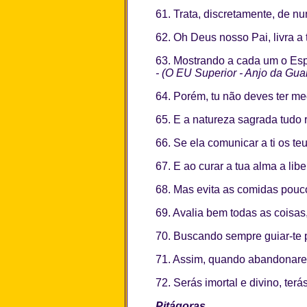
61. Trata, discretamente, de n
62. Oh Deus nosso Pai, livra a 
63. Mostrando a cada um o Espí
- (O EU Superior - Anjo da Gua
64. Porém, tu não deves ter m
65. E a natureza sagrada tudo r
66. Se ela comunicar a ti os t
67. E ao curar a tua alma a lib
68. Mas evita as comidas pouco
69. Avalia bem todas as coisas
70. Buscando sempre guiar-te p
71. Assim, quando abandonares t
72. Serás imortal e divino, ter
Pitágoras