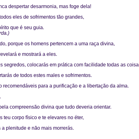
unca despertar desarmonia, mas foge dela!
todos eles de sofrimentos tão grandes,
rito que é seu guia.
rda.)
edo, porque os homens pertencem a uma raça divina,
evelará e mostrará a eles.
eus segredos, colocarás em prática com facilidade todas as cois
ertarás de todos estes males e sofrimentos.
 recomendáveis para a purificação e a libertação da alma.
,
ela compreensão divina que tudo deveria orientar.
eu corpo físico e te elevares no éter,
ás a plenitude e não mais morrerás.