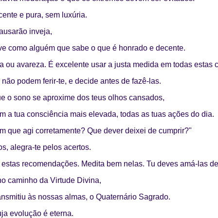
ente e pura, sem luxúria.
ausarão inveja,
ve como alguém que sabe o que é honrado e decente.
 ou avareza. É excelente usar a justa medida em todas estas c
não podem ferir-te, e decide antes de fazê-las.
ue o sono se aproxime dos teus olhos cansados,
m a tua consciência mais elevada, todas as tuas ações do dia.
Em que agi corretamente? Que dever deixei de cumprir?"
s, alegra-te pelos acertos.
as estas recomendações. Medita bem nelas. Tu deves amá-las de
no caminho da Virtude Divina,
ransmitiu às nossas almas, o Quaternário Sagrado.
uja evolução é eterna.