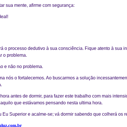
ar sua mente, afirme com segurança:
deal!
rá o processo dedutivo à sua consciência. Fique atento à sua i
r o problema.
ão e não no problema.
a nós o fortalecemos. Ao buscarmos a solução incessantement
a.
 hora antes de dormir, para fazer este trabalho com mais inten
aquilo que estávamos pensando nesta ultima hora.
 Eu Superior e acalme-se; vá dormir sabendo que colherá os re
luz.com.br