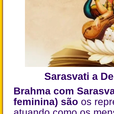
Sarasvati a D
Brahma com Sarasvat
feminina) são
os rep
atuando como os mens